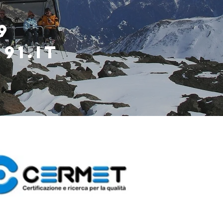
9
91.it