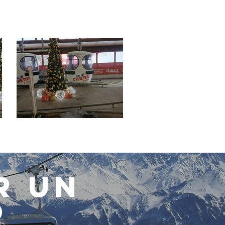
R UN
O