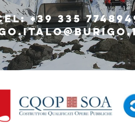
Cel: +39 335 774894
go.italo@burigo.1